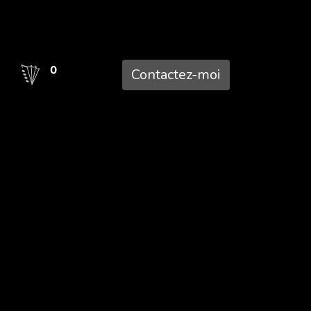
0
Contactez-mo​​i